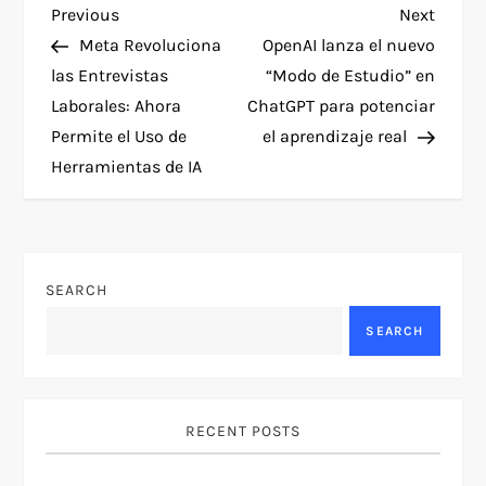
P
Previous
Next
Previous
Next
Post
Post
Meta Revoluciona
OpenAI lanza el nuevo
o
las Entrevistas
“Modo de Estudio” en
Laborales: Ahora
ChatGPT para potenciar
s
Permite el Uso de
el aprendizaje real
t
Herramientas de IA
n
a
SEARCH
v
SEARCH
i
g
RECENT POSTS
a