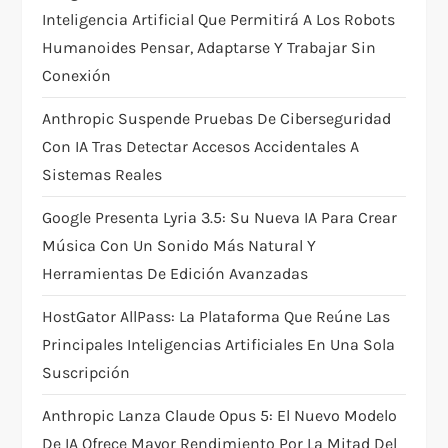
Inteligencia Artificial Que Permitirá A Los Robots
i
Humanoides Pensar, Adaptarse Y Trabajar Sin
Conexión
o
Anthropic Suspende Pruebas De Ciberseguridad
n
Con IA Tras Detectar Accesos Accidentales A
Sistemas Reales
Google Presenta Lyria 3.5: Su Nueva IA Para Crear
Música Con Un Sonido Más Natural Y
Herramientas De Edición Avanzadas
HostGator AllPass: La Plataforma Que Reúne Las
Principales Inteligencias Artificiales En Una Sola
Suscripción
Anthropic Lanza Claude Opus 5: El Nuevo Modelo
De IA Ofrece Mayor Rendimiento Por La Mitad Del