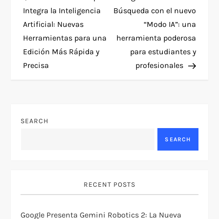
o
Integra la Inteligencia
Búsqueda con el nuevo
Artificial: Nuevas
“Modo IA”: una
s
Herramientas para una
herramienta poderosa
t
Edición Más Rápida y
para estudiantes y
Precisa
profesionales
n
a
v
SEARCH
SEARCH
i
g
RECENT POSTS
a
t
Google Presenta Gemini Robotics 2: La Nueva