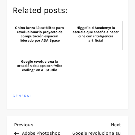
Related posts:
China lanza 12 satélites para
Higgsfield Academy: la
revolucionario proyecto de
escuela que enseña a hacer
computación espacial
cine con inteligencia
liderado por ADA Space
artificial
Google revoluciona la
creación de apps con “vibe
coding” en AI Studio
GENERAL
P
Previous
Next
Previous
Next
Post
Post
Adobe Photoshop
Google revoluciona su