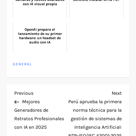
con IA visual propia
OpenAI prepara el
lanzamiento de su primer
hardware: un headset de
audio con IA
GENERAL
P
Previous
Next
Previous
Next
Post
Post
Mejores
Perú aprueba la primera
o
Generadores de
norma técnica para la
Retratos Profesionales
gestión de sistemas de
s
con IA en 2025
Inteligencia Artificial:
NTP-ISO/IEC 42001:2025