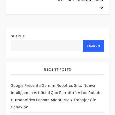
t
n
a
v
SEARCH
SEARCH
i
g
RECENT POSTS
a
t
Google Presenta Gemini Robotics 2: La Nueva
Inteligencia Artificial Que Permitirá A Los Robots
i
Humanoides Pensar, Adaptarse Y Trabajar Sin
Conexión
o