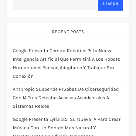
SEARCH
v
i
RECENT POSTS
g
Google Presenta Gemini Robotics 2: La Nueva
a
Inteligencia Artificial Que Permitirá A Los Robots
t
Humanoides Pensar, Adaptarse Y Trabajar Sin
Conexión
i
Anthropic Suspende Pruebas De Ciberseguridad
o
Con IA Tras Detectar Accesos Accidentales A
Sistemas Reales
n
Google Presenta Lyria 3.5: Su Nueva IA Para Crear
Música Con Un Sonido Más Natural Y