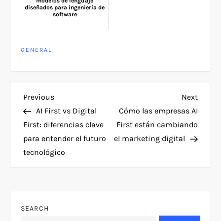
modelos de lenguaje
diseñados para ingeniería de
software
GENERAL
P
Previous
Next
Previous
Next
Post
Post
AI First vs Digital
Cómo las empresas AI
o
First: diferencias clave
First están cambiando
para entender el futuro
el marketing digital
s
tecnológico
t
n
SEARCH
a