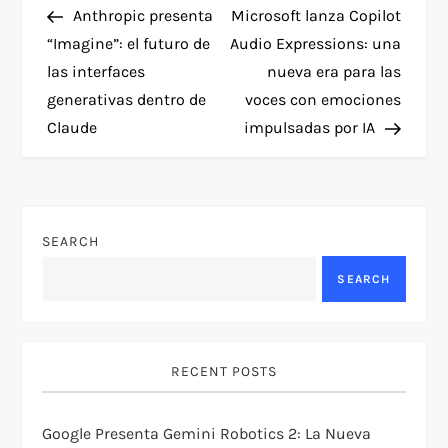
Post
Post
Anthropic presenta
Microsoft lanza Copilot
o
“Imagine”: el futuro de
Audio Expressions: una
las interfaces
nueva era para las
s
generativas dentro de
voces con emociones
t
Claude
impulsadas por IA
n
a
SEARCH
v
SEARCH
i
g
RECENT POSTS
a
Google Presenta Gemini Robotics 2: La Nueva