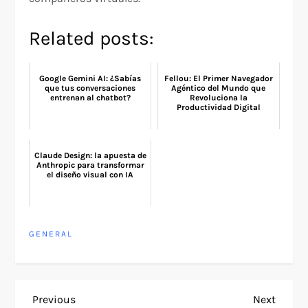
Related posts:
Google Gemini AI: ¿Sabías
Fellou: El Primer Navegador
que tus conversaciones
Agéntico del Mundo que
entrenan al chatbot?
Revoluciona la
Productividad Digital
Claude Design: la apuesta de
Anthropic para transformar
el diseño visual con IA
GENERAL
P
Previous
Next
Previous
Next