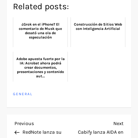
Related posts:
¿Grok en el iPhone? El
Construcción de Sitios Web
comentario de Musk que
con Inteligencia Artificial
desató una ola de
especulación
Adobe apuesta fuerte por la
IA: Acrobat ahora podrá
crear documentos,
presentaciones y contenido
aut...
GENERAL
P
Previous
Next
Previous
Next
Post
Post
RedNote lanza su
Cabify lanza AIDA en