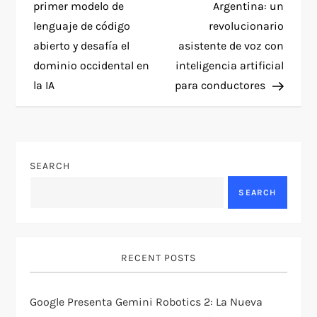
o
primer modelo de
Argentina: un
lenguaje de código
revolucionario
s
abierto y desafía el
asistente de voz con
t
dominio occidental en
inteligencia artificial
la IA
para conductores
n
a
v
SEARCH
SEARCH
i
g
RECENT POSTS
a
t
Google Presenta Gemini Robotics 2: La Nueva