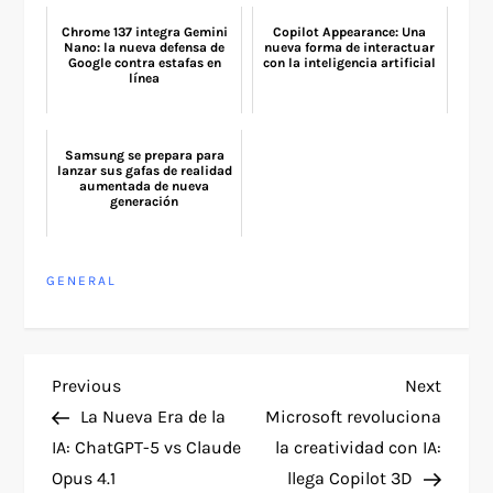
Chrome 137 integra Gemini
Copilot Appearance: Una
Nano: la nueva defensa de
nueva forma de interactuar
Google contra estafas en
con la inteligencia artificial
línea
Samsung se prepara para
lanzar sus gafas de realidad
aumentada de nueva
generación
GENERAL
P
Previous
Next
Previous
Next
Post
Post
La Nueva Era de la
Microsoft revoluciona
o
IA: ChatGPT-5 vs Claude
la creatividad con IA:
Opus 4.1
llega Copilot 3D