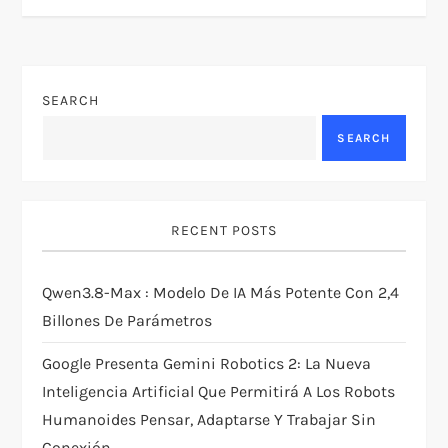
s
t
n
SEARCH
a
SEARCH
v
i
RECENT POSTS
g
Qwen3.8-Max : Modelo De IA Más Potente Con 2,4
Billones De Parámetros
a
Google Presenta Gemini Robotics 2: La Nueva
t
Inteligencia Artificial Que Permitirá A Los Robots
i
Humanoides Pensar, Adaptarse Y Trabajar Sin
Conexión