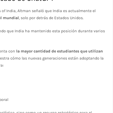
 of India, Altman señaló que India es actualmente el
el mundial
, solo por detrás de Estados Unidos.
cando que India ha mantenido esta posición durante varios
uenta con
la mayor cantidad de estudiantes que utilizan
estra cómo las nuevas generaciones están adoptando la
ra:
boral
nológica, sino como un recurso estratégico para el