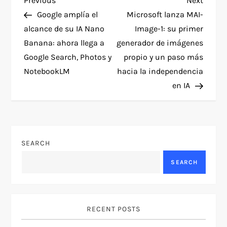
P
Previous
Next
Post
Post
Google amplía el
Microsoft lanza MAI-
o
alcance de su IA Nano
Image-1: su primer
Banana: ahora llega a
generador de imágenes
s
Google Search, Photos y
propio y un paso más
t
NotebookLM
hacia la independencia
en IA
n
a
v
SEARCH
SEARCH
i
g
RECENT POSTS
a